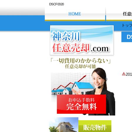
DSCF0320
トッ
D
2